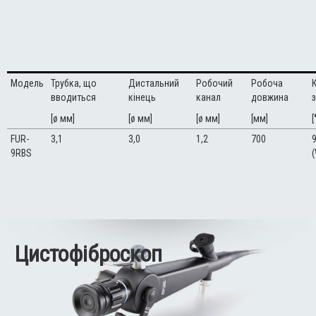
Модель
Трубка, що
Дистальний
Робочий
Робоча
вводиться
кінець
канал
довжина
[ø мм]
[ø мм]
[ø мм]
[мм]
[
FUR-
3,1
3,0
1,2
700
9
9RBS
Цистофіброскоп