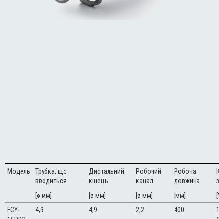
Модель
Трубка, що
Дистальний
Робочий
Робоча
вводиться
кінець
канал
довжина
[ø мм]
[ø мм]
[ø мм]
[мм]
[
FCY-
4,9
4,9
2,2
400
1