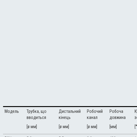
Модель
Трубка, що
Дистальний
Робочий
Робоча
К
вводиться
кінець
канал
довжина
з
[ø мм]
[ø мм]
[ø мм]
[мм]
[
°