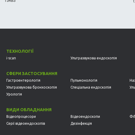
15RBS
ТЕХНОЛОГІЇ
i-scan
Ультразвукова ендоскопія
СФЕРИ ЗАСТОСУВАННЯ
Гастроентерологія
Пульмонологія
На
Ультразвукова бронхоскопія
Спеціальна ендоскопія
Ул
Урологія
ВИДИ ОБЛАДНАННЯ
Відеопроцесори
Відеоендоскопи
Фі
Серії відеоендоскопів
Дезінфекція